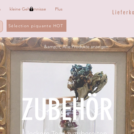
m
kleine Geheimnisse
Plus
Lieferk
Sélection piquante HOT
&amp;lt; Alle Produkte anzeigen
ZUBEHÖR
leckere Tees zuzubereiten