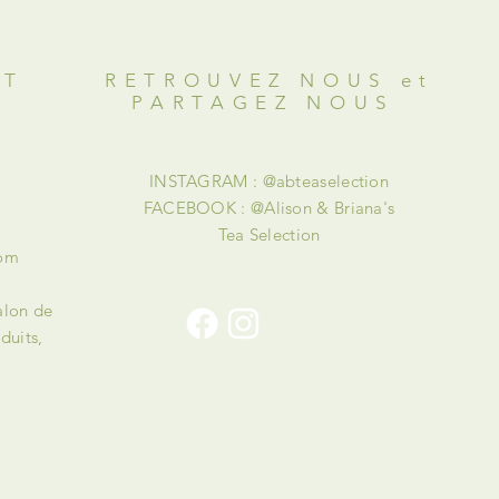
OT
RETROUVEZ NOUS et
PARTAGEZ NOUS
INSTAGRAM : @abteaselection
FACEBOOK : @Alison & Briana's
Tea Selection
com
alon de
duits,
!