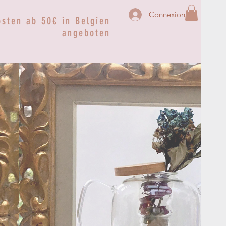
Connexion
osten ab 50€ in Belgien
angeboten