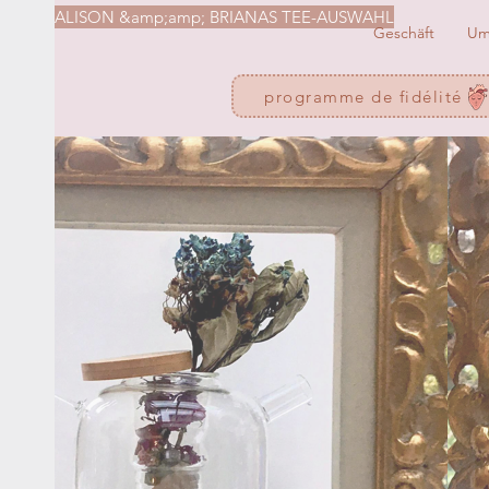
ALISON &amp;amp; BRIANAS TEE-AUSWAHL
Geschäft
U
programme de fidélité