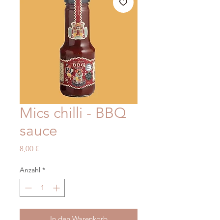
Mics chilli - BBQ
sauce
Preis
8,00 €
Anzahl
*
In den Warenkorb