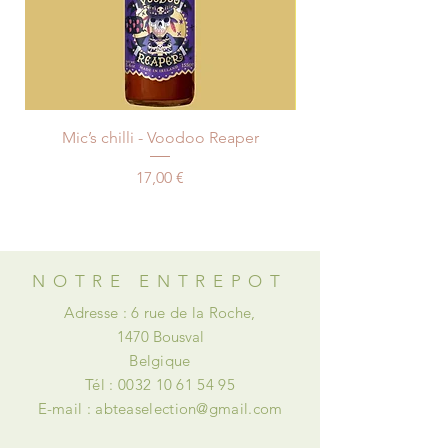
traitée dans un délais pouvant varier
de 3 à 8 jours (sauf cas
exceptionnel) suivant la
confirmation de votre commande.
Les retards de livraison ne peuvent
en aucun cas donner lieu au
Mic’s chilli - Voodoo Reaper
versement de dommages et intérêts
ou à des retenues.
Preis
17,00 €
NOTRE ENTREPOT
Adresse : 6 rue de la Roche,
1470 Bousval
Belgique
Tél :
0032 10 61 54 95
E-mail :
abteaselection@gmail.com