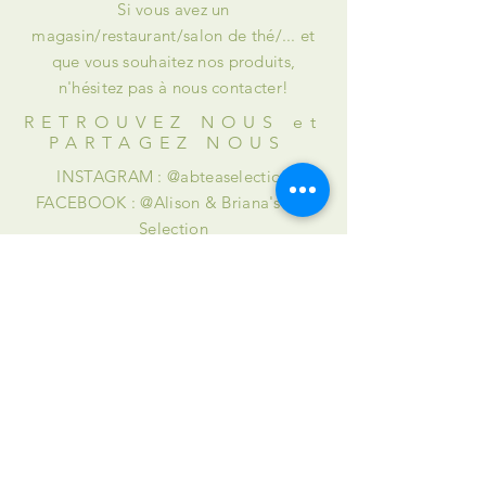
Si vous avez un
magasin/restaurant/salon de thé/... et
que vous souhaitez nos produits,
n'hésitez pas à nous contacter!
RETROUVEZ NOUS et
PARTAGEZ NOUS
INSTAGRAM : @abteaselection
FACEBOOK : @Alison & Briana's Tea
Selection
AIDE
Livraisons et retours
Mentions légales
Politique en matière de cookies
Politique de confidentialité
Conditions d’utilisation