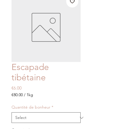
Escapade
tibétaine
Price
€6.00
€80.00
/
1kg
€80.00
per
Quantité de bonheur
*
1
Kilogram