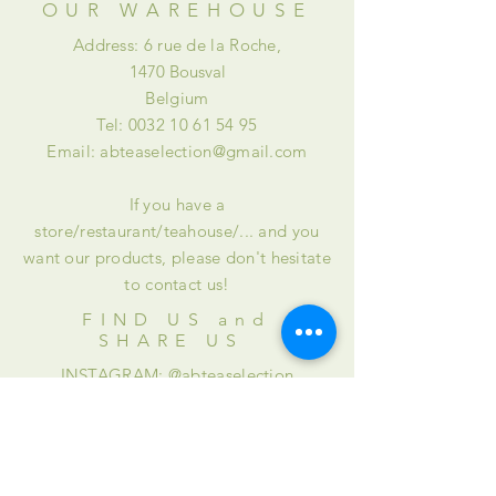
OUR WAREHOUSE
Address: 6 rue de la Roche,
1470 Bousval
Belgium
Tel:
0032 10 61 54 95
Email:
abteaselection@gmail.com
If you have a
store/restaurant/teahouse/... and you
want our products, please don't hesitate
to contact us!
FIND US and
SHARE US
INSTAGRAM: @abteaselection
FACEBOOK: @Alison & Briana's Tea
Selection