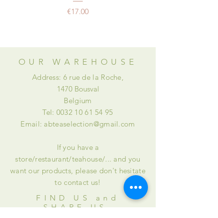
Les retards de livraison ne peuvent
Price
€17.00
en aucun cas donner lieu au
versement de dommages et intérêts
ou à des retenues.
OUR WAREHOUSE
Address: 6 rue de la Roche,
1470 Bousval
Belgium
Tel:
0032 10 61 54 95
Email:
abteaselection@gmail.com
If you have a
store/restaurant/teahouse/... and you
want our products, please don't hesitate
to contact us!
FIND US and
SHARE US