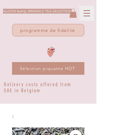
ALISON &amp; BRIANA'S TEA SELECTION
programme de fidélité
Sélection piquante HOT
Delivery costs offered from
50€ in Belgium