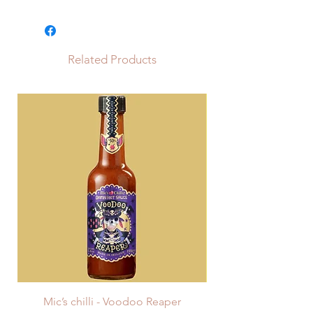
Entreprise belge, nous livrons en
bonheur ou
Belgique mais également en
France, au Luxembourg, au Pays-
Bas et en Allemagne via Bpost. Si
Related Products
vous souhaitez être livré dans un
autre pays, contactez-nous et nous
essaierons de trouver une solution.
La livraison est gratuite à partir de
50€ en Belgique et de 85€ pour les
autres pays. Les coûts de livraison
pour la Belgique est de 6,80€. Pour
les pays étrangers les coûts sont de
12€.
Lorsque votre commande est
passée nous mettons tout notre
coeur pour la réaliser. Celle-ci est
traitée dans un délais pouvant varier
de 3 à 8 jours (sauf cas
exceptionnel) suivant la
confirmation de votre commande.
Mic’s chilli - Voodoo Reaper