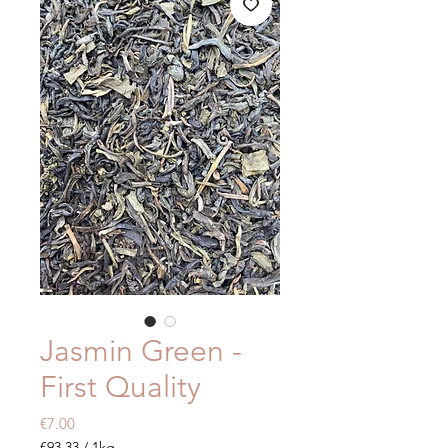
Jasmin Green -
First Quality
Price
€7.00
€93.33
/
1kg