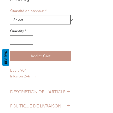
€93.33
per
Quantité de bonheur
*
1
Kilogram
Quantity
*
REVIEWS
Add to Cart
Eau à 90°
Infusion 2-4min
DESCRIPTION DE L'ARTICLE
Thé vert de Chine au jasmin
POLITIQUE DE LIVRAISON
Sachet kraft de 75gr ou 250gr de