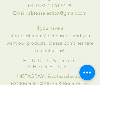
Tel:
0032 10 61 54 95
Email:
abteaselection@gmail.com
If you have a
store/restaurant/teahouse/... and you
want our products, please don't hesitate
to contact us!
FIND US and
SHARE US
INSTAGRAM: @abteaselection
FACEBOOK: @Alison & Briana's Tea
Selection
ASSISTANCE
Deliveries and returns
Legal Notice