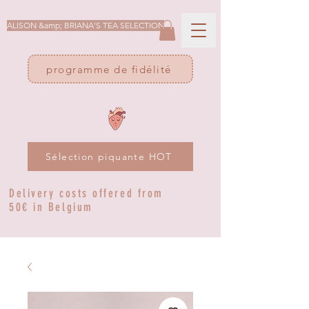
ALISON &amp; BRIANA'S TEA SELECTION
programme de fidélité
Sélection piquante HOT
Delivery costs offered from
50€ in Belgium