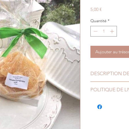
Prix
5,00 €
Quantité
*
Aujouter au tréso
DESCRIPTION DE
POLITIQUE DE L
Entreprise belge, no
également en Franc
en Allemagne via Bpo
dans un autre pays, 
de trouver une solut