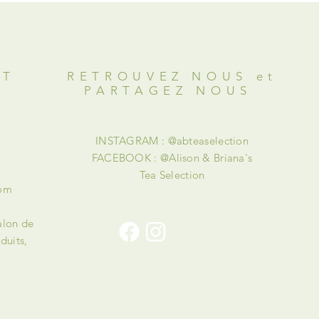
OT
RETROUVEZ NOUS et
PARTAGEZ NOUS
INSTAGRAM : @abteaselection
FACEBOOK : @Alison & Briana's
Tea Selection
com
alon de
duits,
!