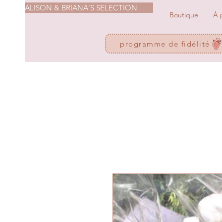
ALISON & BRIANA'S SELECTION
Boutique
À 
programme de fidélité