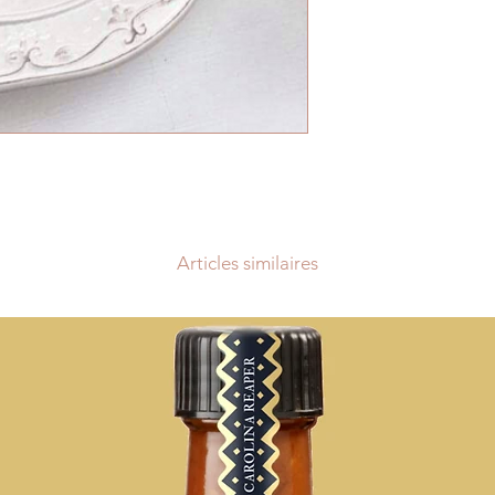
La livraison est grat
de 85€ pour les autr
pour la Belgique est
les coûts sont de 12
Lorsque votre comm
tout notre coeur pour
dans un délais pouva
exceptionnel) suivan
commande. Les retar
aucun cas donner l
intérêts ou à des re
Articles similaires