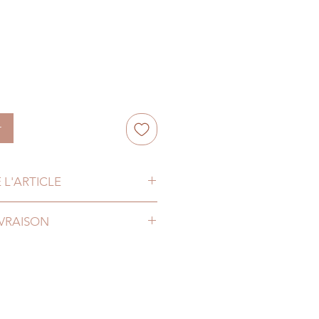
r
 L'ARTICLE
IVRAISON
us livrons en Belgique mais
e, au Luxembourg, au Pays-Bas et
st. Si vous souhaitez être livré
contactez-nous et nous essaierons
ion.