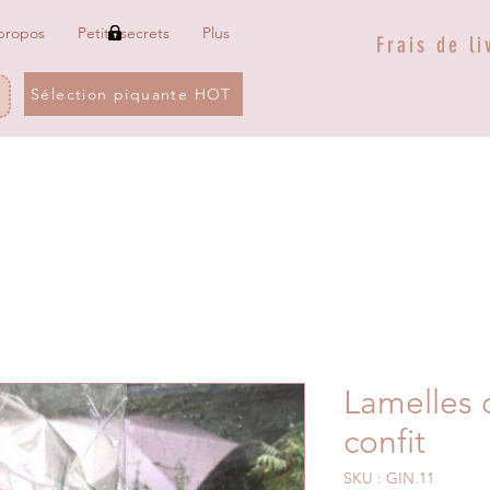
propos
Petits secrets
Plus
Frais de li
Sélection piquante HOT
Lamelles
confit
SKU : GIN.11