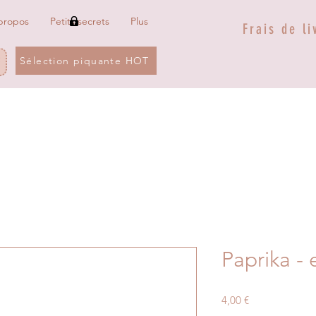
propos
Petits secrets
Plus
Frais de li
Sélection piquante HOT
Paprika - 
Prix
4,00 €