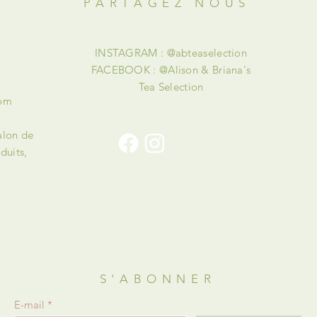
PARTAGEZ NOUS
INSTAGRAM : @abteaselection
FACEBOOK : @Alison & Briana's
Tea Selection
com
alon de
duits,
!
S'ABONNER
E-mail