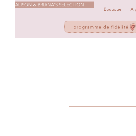
ALISON & BRIANA'S SELECTION
Boutique
À 
programme de fidélité