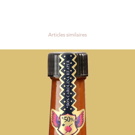
l'apéro.
pour la Belgique est
les coûts sont de 12
Lorsque votre comm
tout notre coeur pour
dans un délais pouva
Articles similaires
exceptionnel) suivan
commande. Les retar
aucun cas donner l
intérêts ou à des re