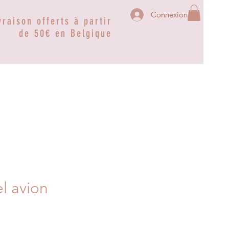
Connexion
vraison offerts à partir
de 50€ en Belgique
el avion