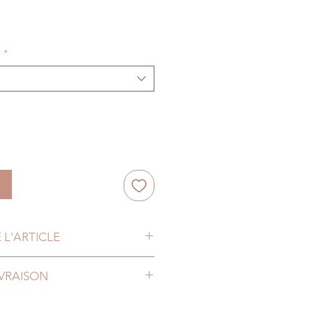
r
*
 L'ARTICLE
u jasmin
IVRAISON
r ou 250gr de bonheur ou
us livrons en Belgique mais