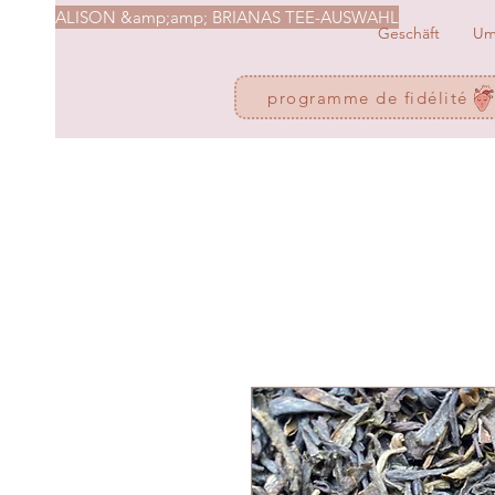
ALISON &amp;amp; BRIANAS TEE-AUSWAHL
Geschäft
U
programme de fidélité