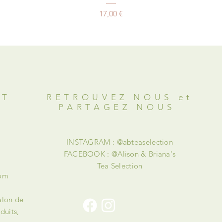
Preis
17,00 €
OT
RETROUVEZ NOUS et
PARTAGEZ NOUS
INSTAGRAM : @abteaselection
FACEBOOK : @Alison & Briana's
Tea Selection
com
alon de
duits,