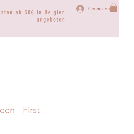
Connexion
osten ab 50€ in Belgien
angeboten
en - First