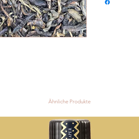
également en Franc
en Allemagne via Bpo
dans un autre pays, 
de trouver une solut
La livraison est grat
de 85€ pour les autr
pour la Belgique est
les coûts sont de 12
Lorsque votre comm
tout notre coeur pour
dans un délais pouva
exceptionnel) suivan
commande. Les retar
aucun cas donner l
intérêts ou à des re
Ähnliche Produkte