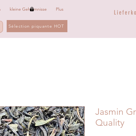
m
kleine Geheimnisse
Plus
Lieferk
Sélection piquante HOT
Jasmin Gre
Quality