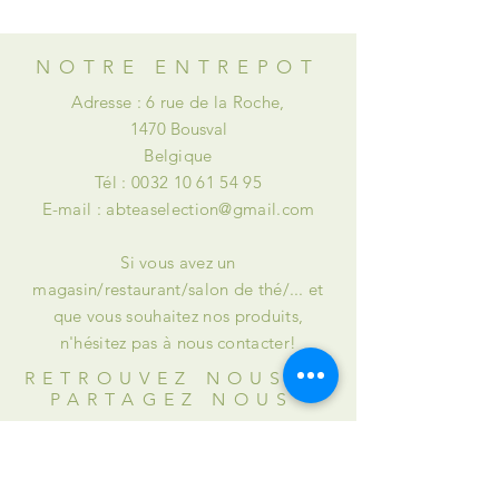
ou à des retenues.
NOTRE ENTREPOT
Adresse : 6 rue de la Roche,
1470 Bousval
Belgique
Tél :
0032 10 61 54 95
E-mail :
abteaselection@gmail.com
Si vous avez un
magasin/restaurant/salon de thé/... et
que vous souhaitez nos produits,
n'hésitez pas à nous contacter!
RETROUVEZ NOUS et
PARTAGEZ NOUS
INSTAGRAM : @abteaselection
FACEBOOK : @Alison & Briana's Tea
Selection