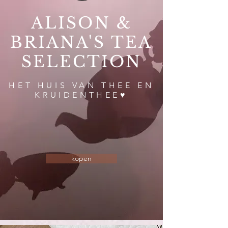
ALISON &
BRIANA'S TEA
SELECTION
HET HUIS VAN THEE EN
KRUIDENTHEE♥
kopen