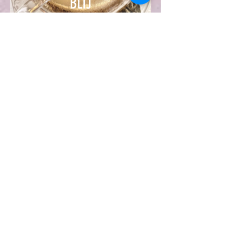
BLIJ
laten we gaan
SPECIALE
BESTELLINGEN EN
VERZOEKEN
Voornaam
Achternaam
E-mail
Telefoon