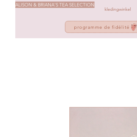
ALISON & BRIANA'S TEA SELECTION
kledingwinkel
programme de fidélité