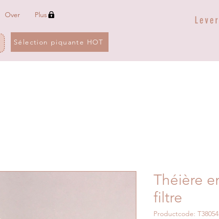
Over
Plus
Leve
Sélection piquante HOT
Théière e
filtre
Productcode: T38054