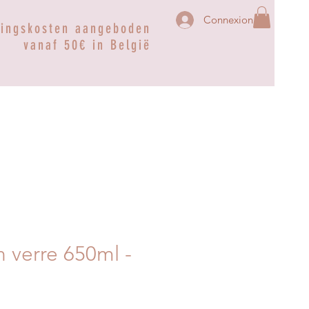
Connexion
ringskosten aangeboden
vanaf 50€ in België
n verre 650ml -