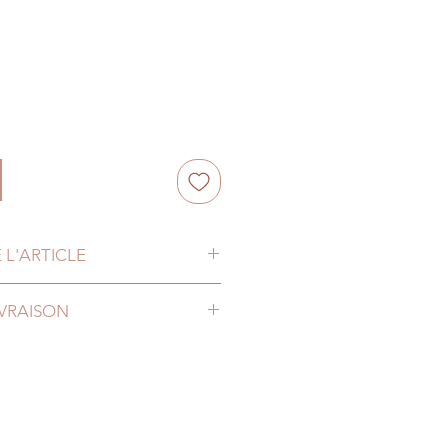
 L'ARTICLE
ml avec filtre en verre
IVRAISON
us livrons en Belgique mais
e, au Luxembourg, au Pays-Bas et
st. Si vous souhaitez être livré
contactez-nous et nous essaierons
ion.