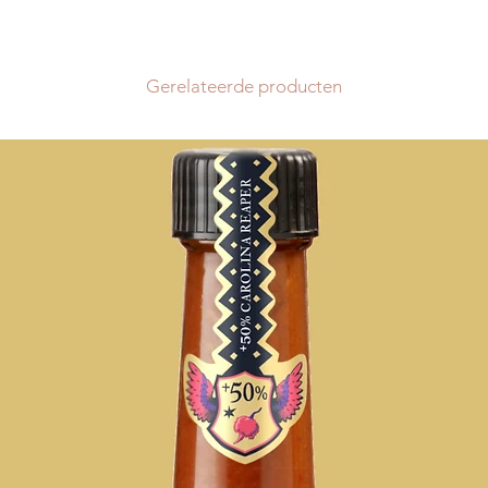
La livraison est grat
de 85€ pour les autr
pour la Belgique est
les coûts sont de 12
Gerelateerde producten
Lorsque votre comm
tout notre coeur pour
dans un délais pouva
exceptionnel) suivan
commande. Les retar
aucun cas donner l
intérêts ou à des re