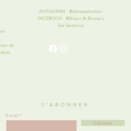
INSTAGRAM : @abteaselection
FACEBOOK : @Alison & Briana's
Tea Selection
com
alon de
duits,
!
S'ABONNER
E-mail
S'abonner