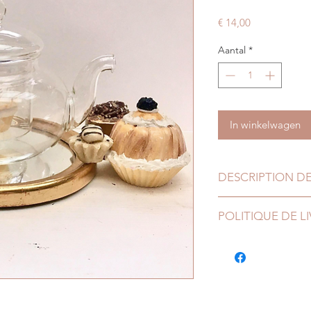
Prijs
€ 14,00
Aantal
*
In winkelwagen
DESCRIPTION DE
Théière en verre 650
POLITIQUE DE L
Entreprise belge, no
également en Franc
en Allemagne via Bpo
dans un autre pays, 
de trouver une solut