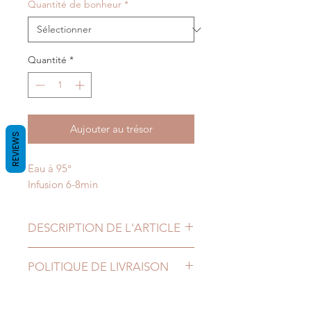
pour
Quantité de bonheur
*
1
Kilogramme
Quantité
*
Aujouter au trésor
REVIEWS
Eau à 95°
Infusion 6-8min
DESCRIPTION DE L'ARTICLE
Une éternité de bonheur
POLITIQUE DE LIVRAISON
Tulsi, vert rooibos, gingembre,
cardamome, cannelle, verveine,
Entreprise belge, nous livrons en
camomile, lavande, boutons de
Belgique mais également en