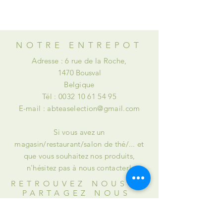
versement de dommages et intérêts
ou à des retenues.
NOTRE ENTREPOT
Adresse : 6 rue de la Roche,
1470 Bousval
Belgique
Tél :
0032 10 61 54 95
E-mail :
abteaselection@gmail.com
Si vous avez un
magasin/restaurant/salon de thé/... et
que vous souhaitez nos produits,
n'hésitez pas à nous contacter!
RETROUVEZ NOUS et
PARTAGEZ NOUS
INSTAGRAM : @abteaselection
FACEBOOK : @Alison & Briana's Tea