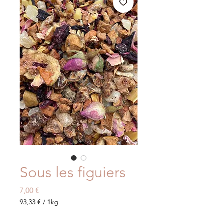
Sous les figuiers
Prix
7,00 €
93,33 €
/
1kg
93,33 €