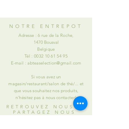
versement de dommages et intérêts
ou à des retenues.
NOTRE ENTREPOT
Adresse : 6 rue de la Roche,
1470 Bousval
Belgique
Tél :
0032 10 61 54 95
E-mail :
abteaselection@gmail.com
Si vous avez un
magasin/restaurant/salon de thé/... et
que vous souhaitez nos produits,
n'hésitez pas à nous contacter!
RETROUVEZ NOUS et
PARTAGEZ NOUS
INSTAGRAM : @abteaselection
FACEBOOK : @Alison & Briana's Tea