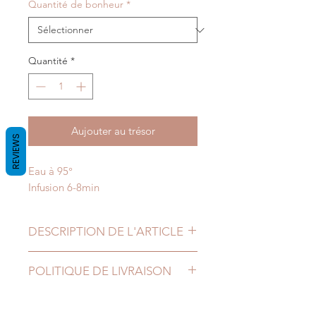
pour
Quantité de bonheur
*
1
Kilogramme
Quantité
*
Aujouter au trésor
REVIEWS
Eau à 95°
Infusion 6-8min
DESCRIPTION DE L'ARTICLE
Morceaux de figues, farine de riz,
POLITIQUE DE LIVRAISON
morceaux de
pommes, morceaux
d’ananas, sucre d’ananas,
hibiscus,
Entreprise belge, nous livrons en
figues, amandes tranchées,
Belgique mais également en