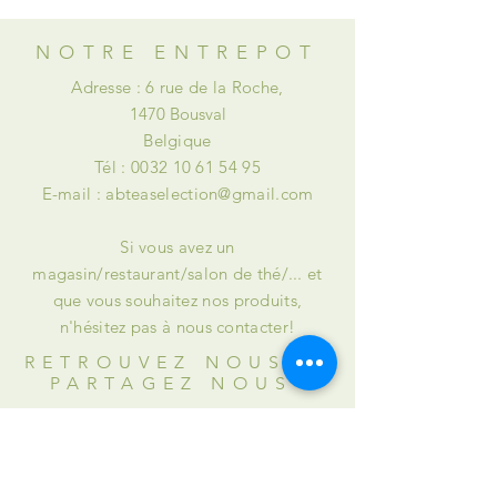
NOTRE ENTREPOT
Adresse : 6 rue de la Roche,
1470 Bousval
Belgique
Tél :
0032 10 61 54 95
E-mail :
abteaselection@gmail.com
Si vous avez un
magasin/restaurant/salon de thé/... et
que vous souhaitez nos produits,
n'hésitez pas à nous contacter!
RETROUVEZ NOUS et
PARTAGEZ NOUS
INSTAGRAM : @abteaselection
FACEBOOK : @Alison & Briana's Tea
Selection