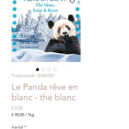
Productcode: BAM.020
Le Panda rêve en
blanc - thé blanc
Prijs
€ 9,00
€ 90,00
/
1kg
€ 90,00
per
Aantal
*