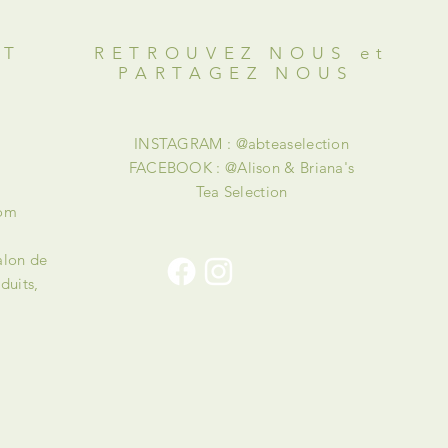
OT
RETROUVEZ NOUS et
PARTAGEZ NOUS
INSTAGRAM : @abteaselection
FACEBOOK : @Alison & Briana's
Tea Selection
com
alon de
duits,
!