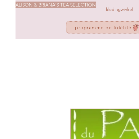
ALISON & BRIANA'S TEA SELECTION
kledingwinkel
programme de fidélité