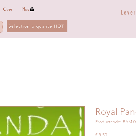
Over
Plus
Leve
Sélection piquante HOT
Royal Pan
Productcode: BAM.0
Prijs
€ 8,50