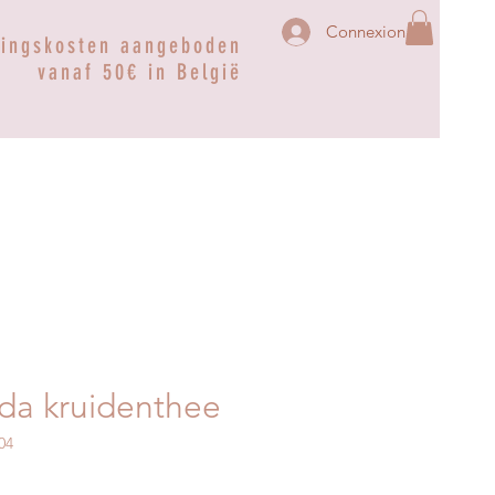
Connexion
ringskosten aangeboden
vanaf 50€ in België
da kruidenthee
04