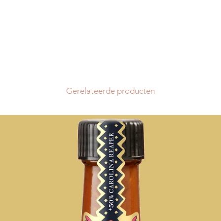
andere landen. De b
bedragen € 6,80. Vo
kosten 12€.
Wanneer uw bestellin
aan om deze te real
een termijn die kan 
(behalve in uitzonde
van uw bestelling. V
Gerelateerde producten
in geen geval aanle
schadevergoeding o